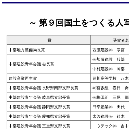
～ 第９回国土をつくる人
賞
受賞者名
中部地方整備局長賞
西濃建設㈱ 宗宮 
㈱加藤建設 服部 
中部建設青年会議 会長賞
中村建設㈱ 岡部 
建設産業再生賞
豊川高等学校 八木
中部建設青年会議 長野県南部支部長賞
㈱宮坂組 春日 喬
中部建設青年会議 岐阜県支部長賞
㈱梅田組 三尾 郷
中部建設青年会議 静岡県支部長賞
臼幸産業㈱ 田代 
中部建設青年会議 愛知県支部長賞
太啓建設㈱ 鈴木 
中部建設青年会議 三重県支部長賞
ユウテック㈱ 吉中