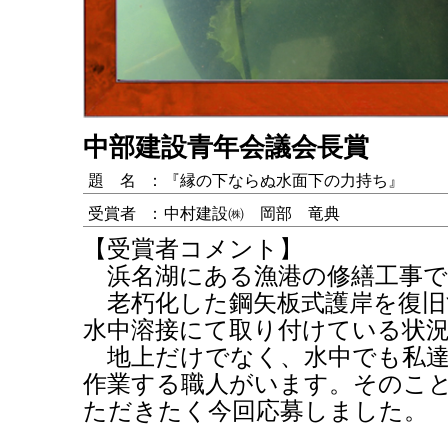
中部建設青年会議会長賞
題 名
：
『縁の下ならぬ水面下の力持ち』
受賞者
：
中村建設㈱ 岡部 竜典
【受賞者コメント】
浜名湖にある漁港の修繕工事で
老朽化した鋼矢板式護岸を復旧
水中溶接にて取り付けている状
地上だけでなく、水中でも私達
作業する職人がいます。そのこ
ただきたく今回応募しました。