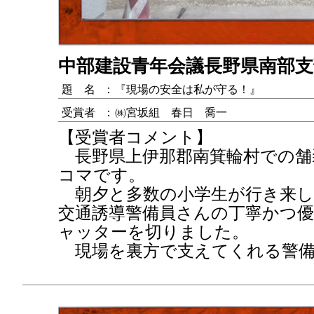
中部建設青年会議長野県南部支
題 名
：
『現場の安全は私が守る！』
受賞者
：
㈱宮坂組 春日 喬一
【受賞者コメント】
長野県上伊那郡南箕輪村での舗
コマです。
朝夕と多数の小学生が行き来し
交通誘導警備員さんの丁寧かつ
ャッターを切りました。
現場を裏方で支えてくれる警備