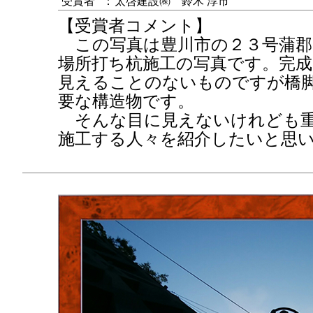
受賞者
：
太啓建設㈱ 鈴木 淳市
【受賞者コメント】
この写真は豊川市の２３号蒲郡
場所打ち杭施工の写真です。完
見えることのないものですが橋
要な構造物です。
そんな目に見えないけれども重
施工する人々を紹介したいと思