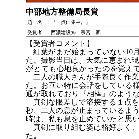
中部地方整備局長賞
題 名
：
『一点に集中。』
受賞者
：
西濃建設㈱ 宗宮 郷
【受賞者コメント】
紅葉がまだ始まっていない10
た。撮影当日は、天気に恵まれ
がとても心地良かったのを覚え
二人の職人さんが手際良く作業
た。お互い特に会話をしている
通が取れており『相棒』のよう
真剣な眼差しで溶接する１点を
秒、二人の息が止まっているよ
時は、私も息を止めていたと思
真剣に取り組む姿は格好よく、
た。