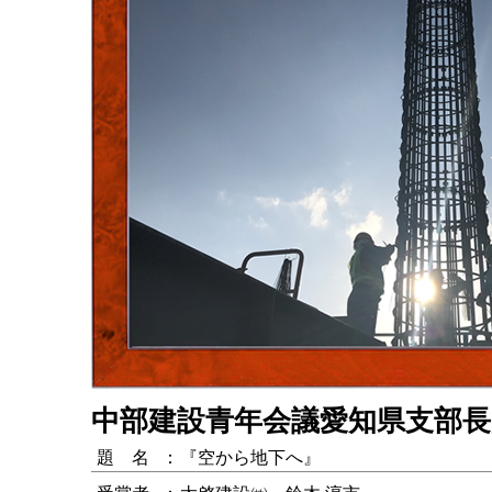
中部建設青年会議愛知県支部長
題 名
：
『空から地下へ』