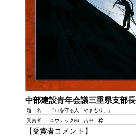
中部建設青年会議三重県支部長
題 名
：
『山を守る人「やまもり」』
受賞者
：
ユウテック㈱ 吉中 稔
【受賞者コメント】