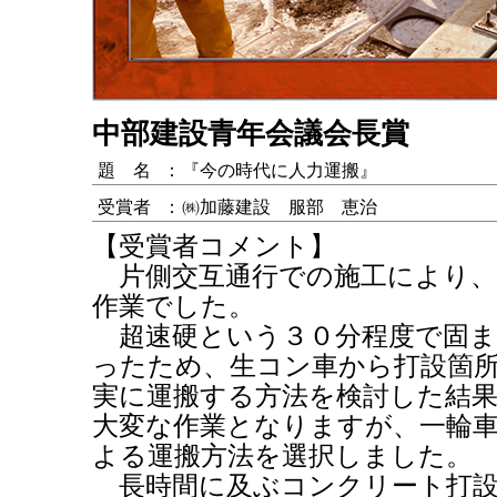
中部建設青年会議会長賞
題 名
：
『今の時代に人力運搬』
受賞者
：
㈱加藤建設 服部 恵治
【受賞者コメント】
片側交互通行での施工により、
作業でした。
超速硬という３０分程度で固ま
ったため、生コン車から打設箇
実に運搬する方法を検討した結
大変な作業となりますが、一輪
よる運搬方法を選択しました。
長時間に及ぶコンクリート打設