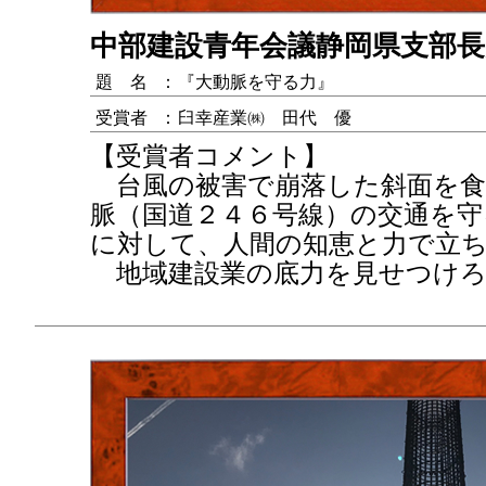
中部建設青年会議静岡県支部長
題 名
：
『大動脈を守る力』
受賞者
：
臼幸産業㈱ 田代 優
【受賞者コメント】
台風の被害で崩落した斜面を食
脈（国道２４６号線）の交通を守
に対して、人間の知恵と力で立
地域建設業の底力を見せつけろ