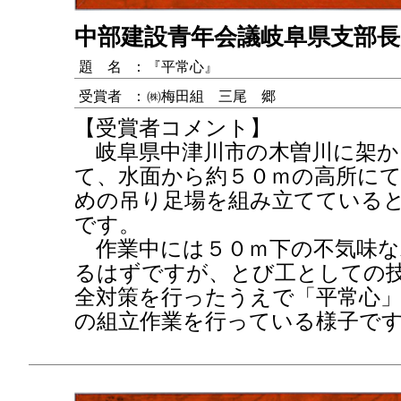
中部建設青年会議岐阜県支部長
題 名
：
『平常心』
受賞者
：
㈱梅田組 三尾 郷
【受賞者コメント】
岐阜県中津川市の木曽川に架か
て、水面から約５０ｍの高所に
めの吊り足場を組み立てている
です。
作業中には５０ｍ下の不気味な
るはずですが、とび工としての
全対策を行ったうえで「平常心
の組立作業を行っている様子で