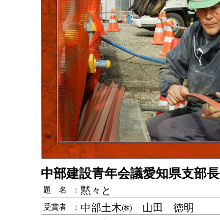
中部建設青年会議愛知県支部長
黙々と
題 名
：
中部土木㈱ 山田 徳明
受賞者
：