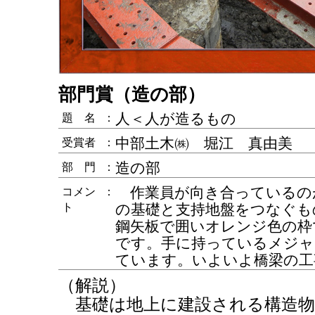
部門賞（造の部）
人＜人が造るもの
題 名
：
中部土木㈱ 堀江 真由美
受賞者
：
造の部
部 門
：
作業員が向き合っているの
コメン
：
ト
の基礎と支持地盤をつなぐも
鋼矢板で囲いオレンジ色の枠
です。手に持っているメジャ
ています。いよいよ橋梁の工
（解説）
基礎は地上に建設される構造物