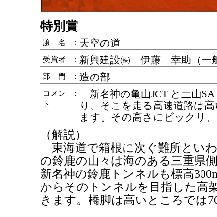
特別賞
天空の道
題 名
：
新興建設㈱ 伊藤 幸助（一
受賞者
：
造の部
部 門
：
新名神の亀山JCT と土山S
コメン
：
ト
り、そこを走る高速道路は高
ます。その高さにビックリ、
（解説）
東海道で箱根に次ぐ難所といわ
の鈴鹿の山々は海のある三重県
新名神の鈴鹿トンネルも標高30
からそのトンネルを目指した高
きます。橋脚は高いところでは7