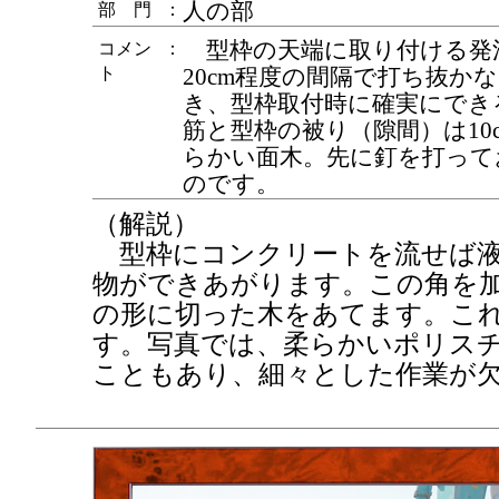
人の部
部 門
：
型枠の天端に取り付ける発
コメン
：
ト
20cm程度の間隔で打ち抜か
き、型枠取付時に確実にでき
筋と型枠の被り（隙間）は10
らかい面木。先に釘を打って
のです。
（解説）
型枠にコンクリートを流せば液
物ができあがります。この角を
の形に切った木をあてます。こ
す。写真では、柔らかいポリス
こともあり、細々とした作業が