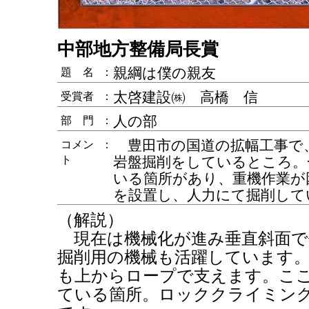
中部地方整備局長賞
親綱は僕の親友
題 名
：
太啓建設㈱ 高橋 信
受賞者
：
人の部
部 門
：
豊田市の国道の拡幅工事で、
コメン
：
ト
岩盤掘削をしているところ。
いる箇所があり、重機作業が
を設置し、人力にて掘削して
（解説）
現在は機械化が進み垂直斜面で
掘削用の機械も活躍しています
も上からロープで支えます。こ
ている箇所。ロッククライミン