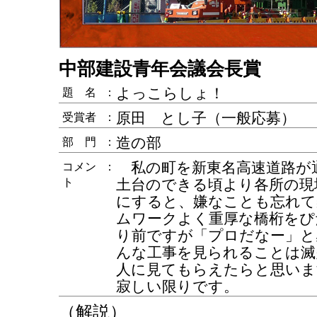
中部建設青年会議会長賞
よっこらしょ！
題 名
：
原田 とし子（一般応募）
受賞者
：
造の部
部 門
：
私の町を新東名高速道路が
コメン
：
ト
土台のできる頃より各所の現
にすると、嫌なことも忘れて
ムワークよく重厚な橋桁をぴ
り前ですが「プロだなー」と
んな工事を見られることは滅
人に見てもらえたらと思いま
寂しい限りです。
（解説）