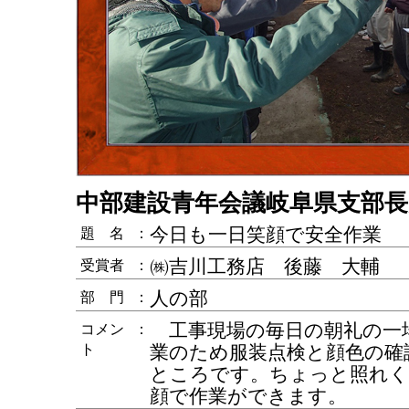
中部建設青年会議岐阜県支部長
今日も一日笑顔で安全作業
題 名
：
㈱吉川工務店 後藤 大輔
受賞者
：
人の部
部 門
：
工事現場の毎日の朝礼の一
コメン
：
ト
業のため服装点検と顔色の確
ところです。ちょっと照れく
顔で作業ができます。