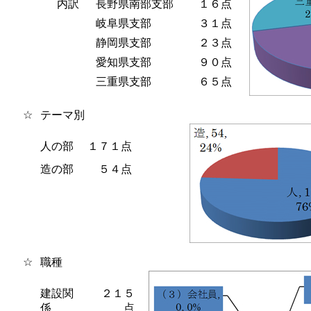
内訳
長野県南部支部
１６点
岐阜県支部
３１点
静岡県支部
２３点
愛知県支部
９０点
三重県支部
６５点
☆
テーマ別
人の部
１７１点
造の部
５４点
☆
職種
建設関
２１５
係
点