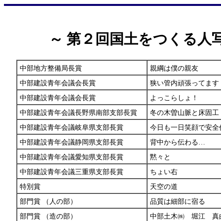
～ 第２回国土をつくる人
中部地方整備局長賞
親綱は僕の親友
中部建設青年会議会長賞
狭い管内頑張ってます
中部建設青年会議会長賞
よっこらしょ！
中部建設青年会議長野県南部支部長賞
冬の木曽山脈と床固工
中部建設青年会議岐阜県支部長賞
今日も一日笑顔で安全
中部建設青年会議静岡県支部長賞
背中から伝わる…
中部建設青年会議愛知県支部長賞
黙々と
中部建設青年会議三重県支部長賞
ちょい右
特別賞
天空の道
部門賞 （人の部）
品質は細部に宿る
部門賞 （造の部）
中部土木㈱ 堀江 真