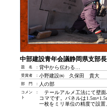
中部建設青年会議静岡県支部長
背中から伝わる…
題 名
：
小野建設㈱ 久保田 貴大
受賞者
：
人の部
部 門
：
テールアルメ工法にて壁面
コメン
：
ト
コマです。パネルは1.5m×1.5
一枚をミリ単位の精度で設置