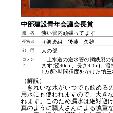
中部建設青年会議会長賞
狭い管内頑張ってます
題 名
：
㈱渡邊組 後藤 久雄
受賞者
：
人の部
部 門
：
上水道の送水管の鋼鉄製の
コメン
：
ト
ます(径90cm、長さ9.0m)
1カ所3時間程度をかけた慎
（解説）
きれいな水がいつでも飲めるの
用水にも使われますので、大き
れます。このため漏水は絶対避
真のように職人さんによる慎重