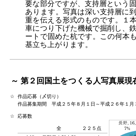
要な部分ですが、支持層という
あります。写真は深い支持層に
重を伝える形式のものです。１
車につり下げた機械で掘削し、
ートで固めた杭です。この何本
基立ち上がります。
～ 第２回国土をつくる人写真展現
☆
作品応募（〆切り）
作品募集期間 平成２５年８月１日～平成２６年１月
☆
応募数
全
２２５点