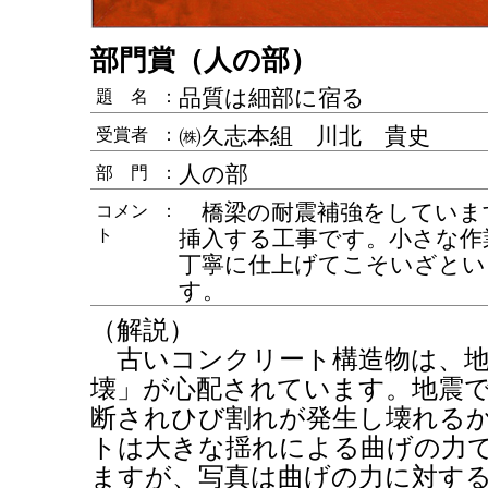
部門賞（人の部）
品質は細部に宿る
題 名
：
㈱久志本組 川北 貴史
受賞者
：
人の部
部 門
：
橋梁の耐震補強をしていま
コメン
：
ト
挿入する工事です。小さな作
丁寧に仕上げてこそいざとい
す。
（解説）
古いコンクリート構造物は、地
壊」が心配されています。地震
断されひび割れが発生し壊れる
トは大きな揺れによる曲げの力
ますが、写真は曲げの力に対す