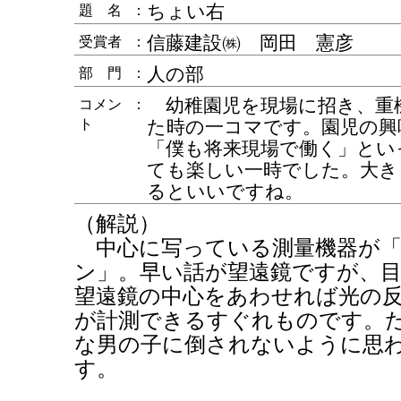
ちょい右
題 名
：
信藤建設㈱ 岡田 憲彦
受賞者
：
人の部
部 門
：
幼稚園児を現場に招き、重
コメン
：
ト
た時の一コマです。園児の興
「僕も将来現場で働く」とい
ても楽しい一時でした。大き
るといいですね。
（解説）
中心に写っている測量機器が「
ン」。早い話が望遠鏡ですが、
望遠鏡の中心をあわせれば光の
が計測できるすぐれものです。
な男の子に倒されないように思
す。