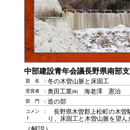
中部建設青年会議長野県南部支
冬の木曽山脈と床固工
題 名
：
奥田工業㈱ 海老澤 憲治
受賞者
：
造の部
部 門
：
長野県木曽郡上松町の木曽
コメン
：
ト
り、床固工と木曽山脈を望ん
（解説）