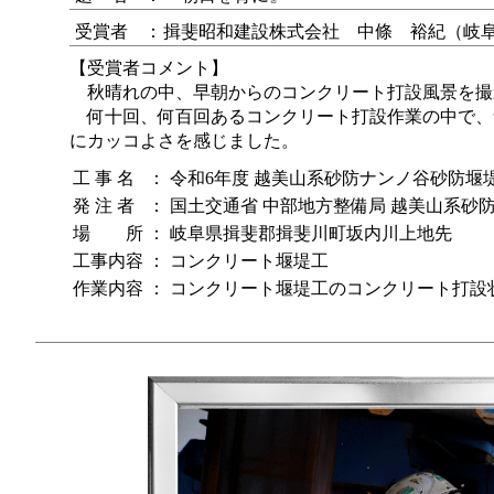
受賞者
：
揖斐昭和建設株式会社 中條 裕紀（岐
【受賞者コメント】
秋晴れの中、早朝からのコンクリート打設風景を撮
何十回、何百回あるコンクリート打設作業の中で、
にカッコよさを感じました。
工 事 名
：
令和6年度 越美山系砂防ナンノ谷砂防堰
発 注 者
：
国土交通省 中部地方整備局 越美山系砂
場 所
：
岐阜県揖斐郡揖斐川町坂内川上地先
工事内容
：
コンクリート堰堤工
作業内容
：
コンクリート堰堤工のコンクリート打設