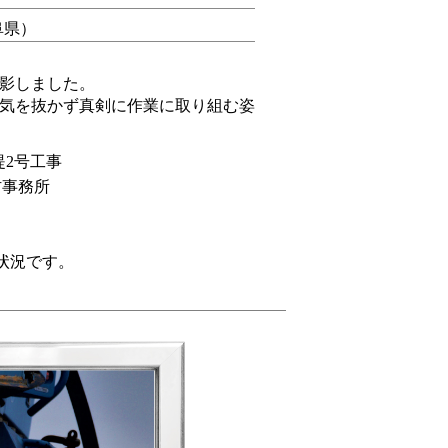
阜県）
影しました。
気を抜かず真剣に作業に取り組む姿
堤2号工事
防事務所
状況です。