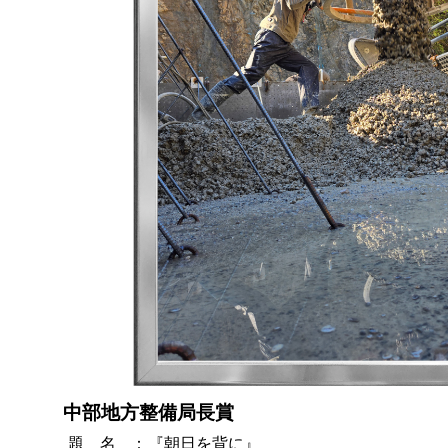
中部地方整備局長賞
題 名
：
『朝日を背に』