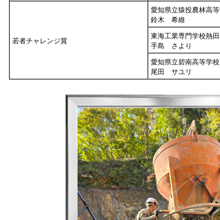
愛知県立猿投農林高等
鈴木 希維
東海工業専門学校熱田
若者チャレンジ賞
手島 さより
愛知県立碧南高等学校
尾田 サユリ