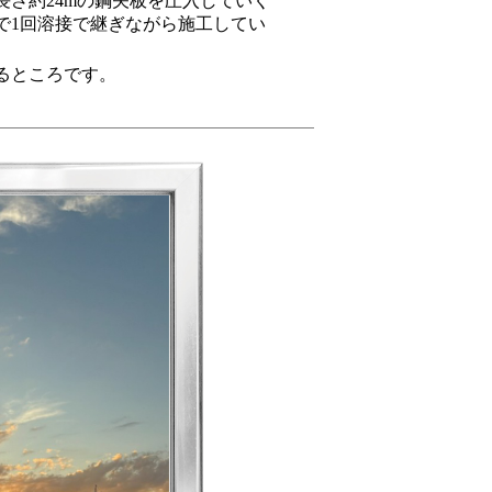
さ約24mの鋼矢板を圧入していく
で1回溶接で継ぎながら施工してい
るところです。