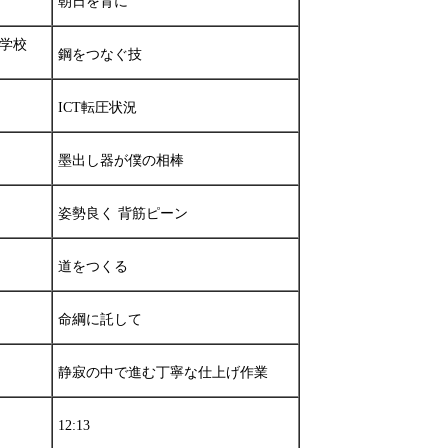
朝日を背に
学校
鋼をつなぐ技
ICT転圧状況
墨出し器が僕の相棒
姿勢良く 背筋ピーン
道をつくる
命綱に託して
静寂の中で進む丁寧な仕上げ作業
12:13