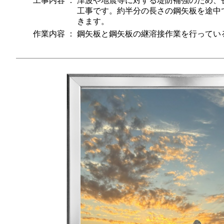
工事内容
：
津波や地震等に対する堤防補強のため、長
工事です。約半分の長さの鋼矢板を途中
きます。
作業内容
：
鋼矢板と鋼矢板の継溶接作業を行ってい