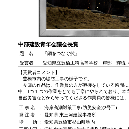
中部建設青年会議会長賞
題 名
：
『鋼をつなぐ技』
受賞者
：
愛知県立豊橋工科高等学校 岸部 輝琉
【受賞者コメント】
豊橋市内の堤防工事の様子です。
今回の作品は、作業員の方が溶接をしている瞬間に
中、1つ１つの作業をとても丁寧にやられており、本
自然災害などから守ってくださる作業員の皆様には、
工 事 名
：
海岸高潮対策工事(防災安全)(2号工)
発 注 者
：
愛知県 東三河建設事務所
場 所
：
愛知県豊橋市杉山町地内